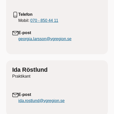
Telefon
Mobil:
070 - 850 44 11
E-post
georgia.larsson@vgregion.se
Ida Röstlund
Praktikant
E-post
ida.rostlund@vgregion.se