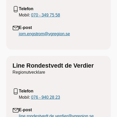
Telefon
Mobil:
070 - 349 75 58
E-post
jorn.engstrom@vgregion.se
Line Rondestvedt de Verdier
Regionutvecklare
Telefon
Mobil:
076 - 940 28 23
E-post
line.rondestvedt.de.verdier@vgregion.se