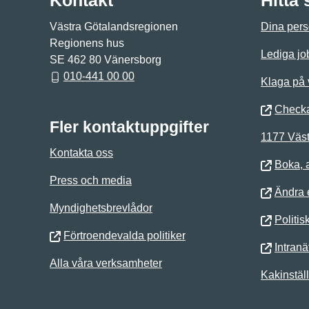
Kontakt
Hitta
Västra Götalandsregionen
Dina pers
Regionens hus
Lediga jo
SE 462 80 Vänersborg
010-441 00 00
Klaga på
Checka
Fler kontaktuppgifter
1177 Väst
Kontakta oss
Boka, 
Press och media
Ändra e
Myndighetsbrevlådor
Politis
Förtroendevalda politiker
Intranä
Alla våra verksamheter
Kakinstäl