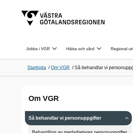
Jobba i VGR
Hälsa och vård
Regional ut
Startsida
/
Om VGR
/
Så behandlar vi personuppg
Om VGR
Så behandlar vi personuppgifter
Behandling av medarbetares personuppgifter