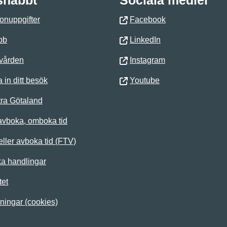
 snabbt
Sociala medier
onuppgifter
Facebook
bb
LinkedIn
 vården
Instagram
 in ditt besök
Youtube
ra Götaland
avboka, omboka tid
ller avboka tid (FTV)
ka handlingar
tet
lningar (cookies)