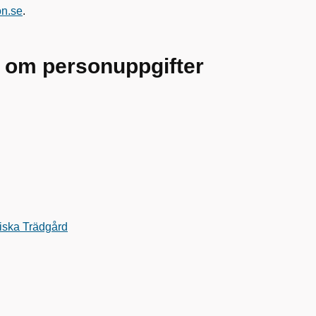
n.se
.
n om personuppgifter
niska Trädgård