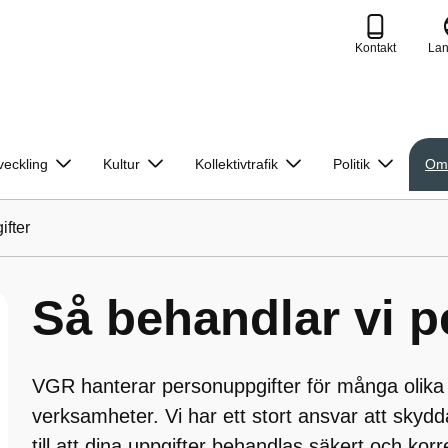
Kontakt
La
veckling
Kultur
Kollektivtrafik
Politik
Om
ifter
Så behandlar vi p
VGR hanterar personuppgifter för många olika 
verksamheter. Vi har ett stort ansvar att skydda
till att dina uppgifter behandlas säkert och korr