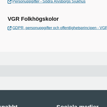
Personuppgifter - Södra Älvsborgs Sjukhus
VGR Folkhögskolor
GDPR, personuppgifter och offentlighetsprincipen - VG