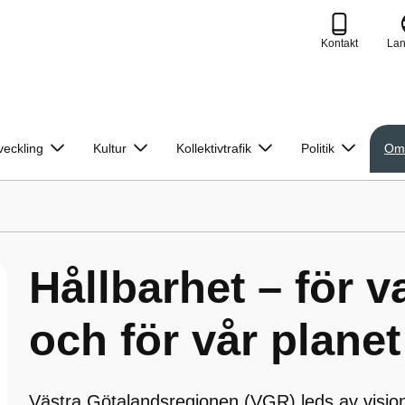
Kontakt
La
veckling
Kultur
Kollektivtrafik
Politik
Om
Hållbarhet – för 
och för vår planet
Västra Götalandsregionen (VGR) leds av vision