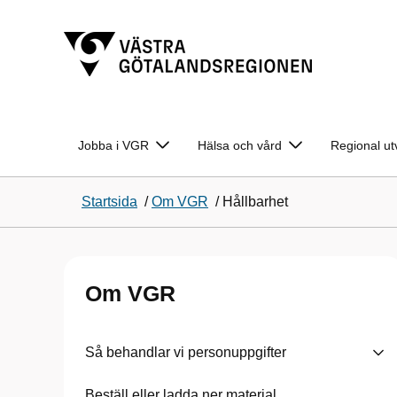
Jobba i VGR
Hälsa och vård
Regional ut
Startsida
/
Om VGR
/
Hållbarhet
Om VGR
Så behandlar vi personuppgifter
Beställ eller ladda ner material