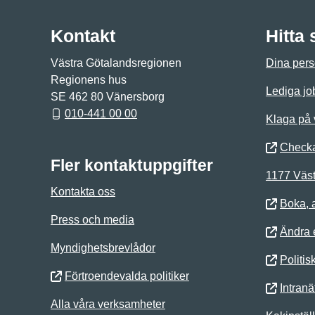
Kontakt
Hitta
Västra Götalandsregionen
Dina pers
Regionens hus
Lediga jo
SE 462 80 Vänersborg
010-441 00 00
Klaga på
Checka
Fler kontaktuppgifter
1177 Väst
Kontakta oss
Boka, 
Press och media
Ändra e
Myndighetsbrevlådor
Politis
Förtroendevalda politiker
Intranä
Alla våra verksamheter