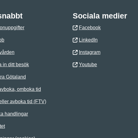
 snabbt
Sociala medier
onuppgifter
Facebook
bb
LinkedIn
 vården
Instagram
 in ditt besök
Youtube
ra Götaland
avboka, omboka tid
ller avboka tid (FTV)
ka handlingar
tet