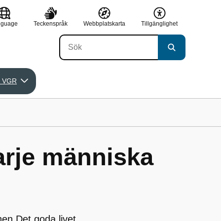
nguage
Teckenspråk
Webbplatskarta
Tillgänglighet
 VGR
varje människa
en Det goda livet.