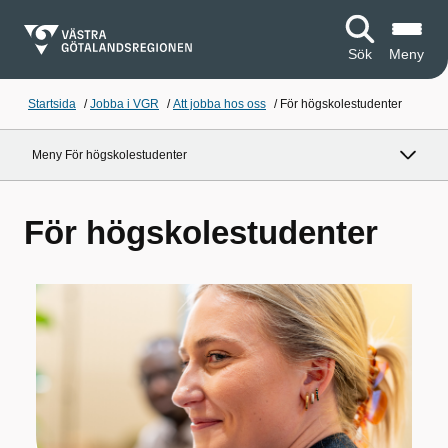
Sök
Meny
Startsida
/
Jobba i VGR
/
Att jobba hos oss
/
För högskolestudenter
Meny För högskolestudenter
För högskolestudenter