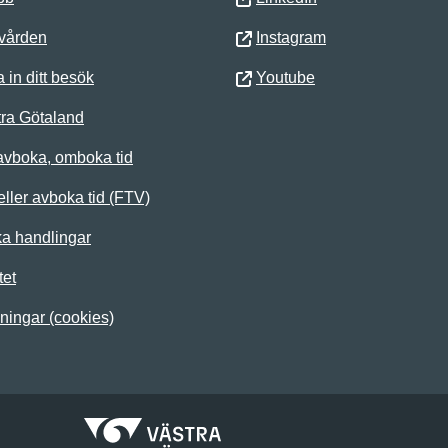
 vården
Instagram
 in ditt besök
Youtube
ra Götaland
avboka, omboka tid
ller avboka tid (FTV)
ka handlingar
tet
lningar (cookies)