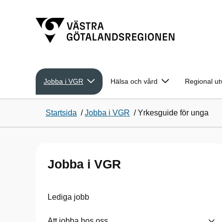
Jobba i VGR
Hälsa och vård
Regional ut
Startsida
/
Jobba i VGR
/
Yrkesguide för unga
Jobba i VGR
Lediga jobb
Att jobba hos oss