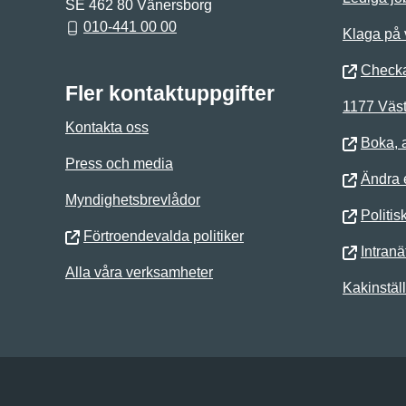
SE 462 80 Vänersborg
010-441 00 00
Klaga på
Checka
Fler kontaktuppgifter
1177 Väst
Kontakta oss
Boka, 
Press och media
Ändra e
Myndighetsbrevlådor
Politis
Förtroendevalda politiker
Intranä
Alla våra verksamheter
Kakinstäl