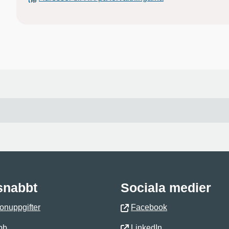
 snabbt
Sociala medier
onuppgifter
Facebook
bb
LinkedIn