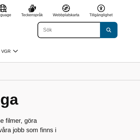
nguage
Teckenspråk
Webbplatskarta
Tillgänglighet
 VGR
nga
 filmer, göra
åra jobb som finns i