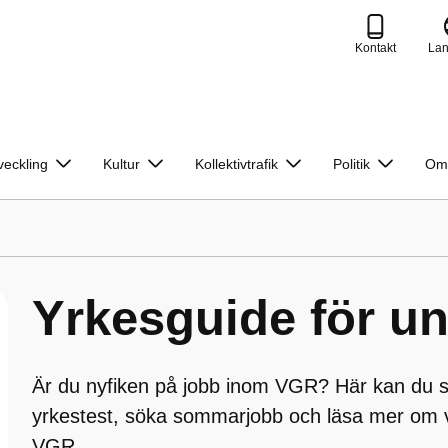
Kontakt
La
veckling
Kultur
Kollektivtrafik
Politik
Om
Yrkesguide för u
Är du nyfiken på jobb inom VGR? Här kan du se
yrkestest, söka sommarjobb och läsa mer om v
VGR.